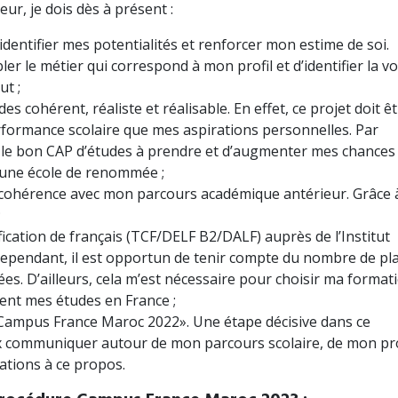
ur, je dois dès à présent :
dentifier mes potentialités et renforcer mon estime de soi.
er le métier qui correspond à mon profil et d’identifier la vo
ut ;
s cohérent, réaliste et réalisable. En effet, ce projet doit ê
formance scolaire que mes aspirations personnelles. Par
r le bon CAP d’études à prendre et d’augmenter mes chances
 une école de renommée ;
 cohérence avec mon parcours académique antérieur. Grâce 
;
ification de français (TCF/DELF B2/DALF) auprès de l’Institut
 Cependant, il est opportun de tenir compte du nombre de pl
s. D’ailleurs, cela m’est nécessaire pour choisir ma format
ment mes études en France ;
«Campus France Maroc 2022». Une étape décisive dans ce
x communiquer autour de mon parcours scolaire, de mon pr
ations à ce propos.