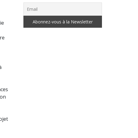
ie
tre
à
aces
ion
ojet