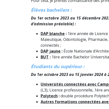
Pour cela, je prends connaissance des pri
Élèves bacheliers :
Du
1er octobre 2023
au
15 décembre 202
d’admission préalable) :
DAP blanche
:
1ère année de Licence 
Maïeutique, Odontologie, Pharmacie,
connectés ;
DAP jaune
:
École Nationale d’Archite
BUT
:
1ère année Bachelor Universit
Étudiants du supérieur :
Du
1er octobre 2023
au 15 janvier 2024
à 
Universités connectées avec Camp
(L3), Licence professionnelle, 1ère 
Polytech
:
double procédure Polytech
Autres formations connectées av