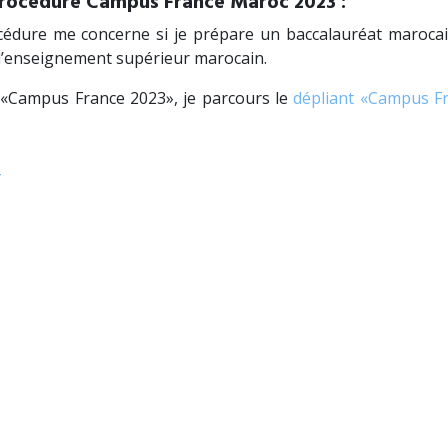
procédure Campus France Maroc 2023 :
rocédure me concerne si je prépare un baccalauréat maroca
 d’enseignement supérieur marocain.
r «Campus France 2023», je parcours le
dépliant «Campus F