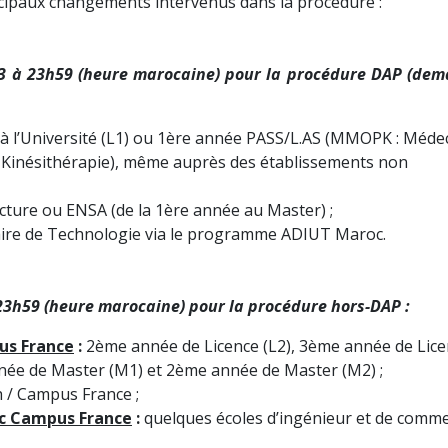
ncipaux changements intervenus dans la procédure :
3 à
23h59 (heure marocaine) pour la procédure DAP (de
à l’Université (L1) ou 1ère année PASS/L.AS (MMOPK : Médec
 Kinésithérapie), même auprès des établissements non
cture ou ENSA (de la 1ère année au Master) ;
aire de Technologie via le programme ADIUT Maroc.
23h59 (heure marocaine) pour la procédure hors-DAP :
us France
:
2ème année de Licence (L2), 3ème année de Lic
année de Master (M1) et 2ème année de Master (M2) ;
 / Campus France ;
ec Campus France
:
quelques écoles d’ingénieur et de comme